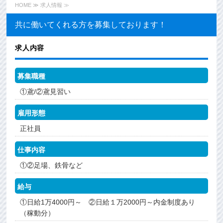
HOME
≫ 求人情報 ≫
共に働いてくれる方を募集しております！
求人内容
募集職種
①鳶/②鳶見習い
雇用形態
正社員
仕事内容
①②足場、鉄骨など
給与
①日給1万4000円～ ②日給１万2000円～内金制度あり
（稼動分）